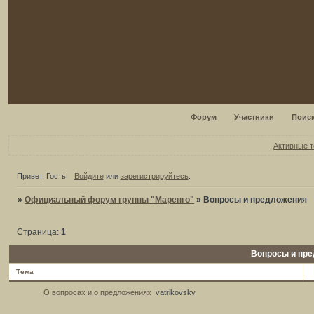
Форум
Участники
Поис
Активные 
Привет, Гость!
Войдите
или
зарегистрируйтесь
.
»
Официальный форум группы "Маренго"
»
Вопросы и предложения
Страница:
1
Вопросы и пр
Тема
О вопросах и о предложениях
vatrikovsky